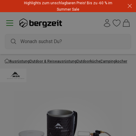
Highlights zum unschlagbaren Preis! Bis zu -60 % im
Summer Sale
Ausrüstung
Outdoor & Reiseausrüstung
Outdoorküche
Campingkocher