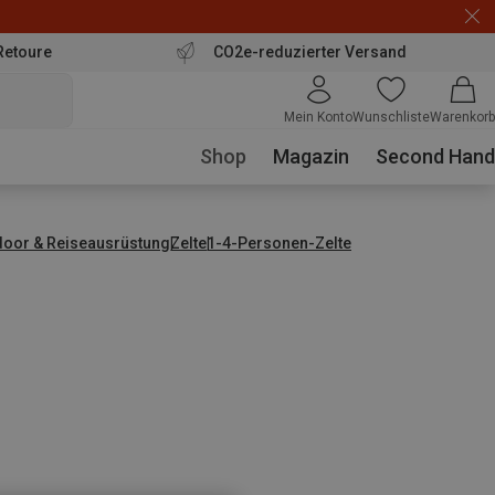
Retoure
CO2e-reduzierter Versand
Mein Konto
Wunschliste
Warenkorb
Shop
Magazin
Second Hand
door & Reiseausrüstung
Zelte
1-4-Personen-Zelte