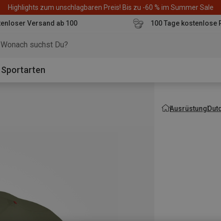
Highlights zum unschlagbaren Preis! Bis zu -60 % im Summer Sale
enloser Versand ab 100
100 Tage kostenlose 
o
Sportarten
Ausrüstung
Out