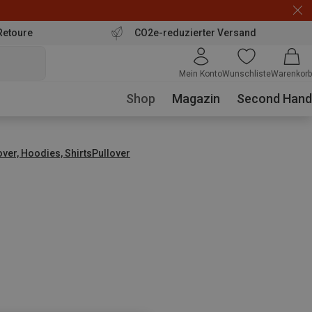
Retoure
CO2e-reduzierter Versand
Mein Konto
Wunschliste
Warenkorb
Shop
Magazin
Second Hand
over, Hoodies, Shirts
Pullover