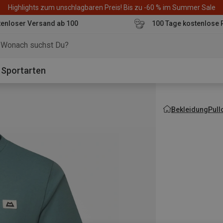
Highlights zum unschlagbaren Preis! Bis zu -60 % im Summer Sale
enloser Versand ab 100
100 Tage kostenlose 
o
Sportarten
Bekleidung
Pull