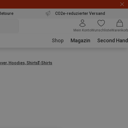
Retoure
CO2e-reduzierter Versand
Mein Konto
Wunschliste
Warenkorb
Shop
Magazin
Second Hand
over, Hoodies, Shirts
T-Shirts