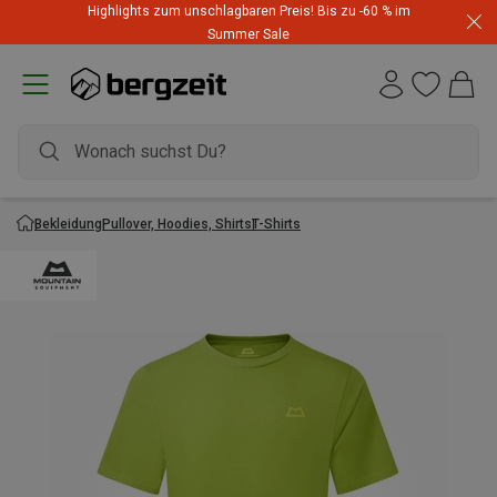
Highlights zum unschlagbaren Preis! Bis zu -60 % im
Summer Sale
Bekleidung
Pullover, Hoodies, Shirts
T-Shirts