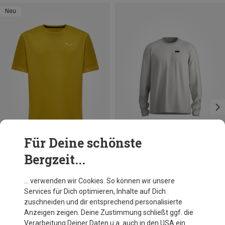
Neu
Für Deine schönste
Bergzeit...
Du sparst 20%
Größen
S
M
L
XL
XXL
Salewa
… verwenden wir Cookies. So können wir unsere
Herren Eagle Kaleido T-Shirt
Services für Dich optimieren, Inhalte auf Dich
41,81 €
zuschneiden und dir entsprechend personalisierte
Anzeigen zeigen. Deine Zustimmung schließt ggf. die
Verarbeitung Deiner Daten u.a. auch in den USA ein.