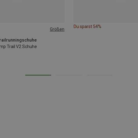
Du sparst 54%
Größen
Trailrunningschuhe
p Trail V2 Schuhe