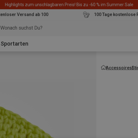
Highlights zum unschlagbaren Preis! Bis zu -60 % im Summer Sale
enloser Versand ab 100
100 Tage kostenlose 
o
Sportarten
Accessoires
St