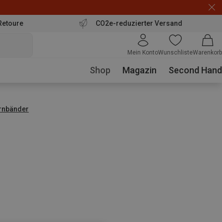
Retoure
CO2e-reduzierter Versand
Mein Konto
Wunschliste
Warenkorb
Shop
Magazin
Second Hand
irnbänder