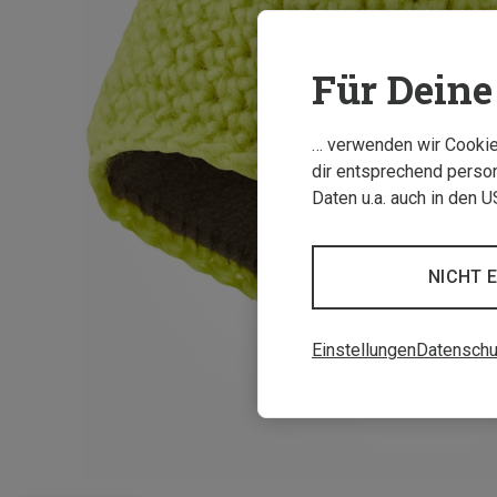
Für Deine 
… verwenden wir Cookies
dir entsprechend person
Daten u.a. auch in den 
NICHT 
Einstellungen
Datenschu