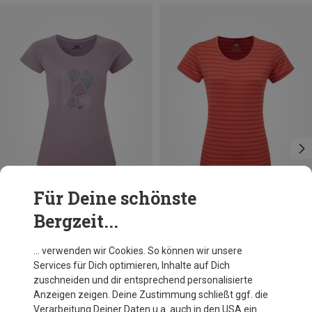
Für Deine schönste
Bergzeit...
Größen
Größen
XS
S
M
L
S
Mountain Equipment
Mountain Equipment
… verwenden wir Cookies. So können wir unsere
Damen Leaf T-Shirt
Damen Groundup Stripe T-Shirt
Services für Dich optimieren, Inhalte auf Dich
31,46 €
49,95 €
zuschneiden und dir entsprechend personalisierte
Anzeigen zeigen. Deine Zustimmung schließt ggf. die
Verarbeitung Deiner Daten u.a. auch in den USA ein.