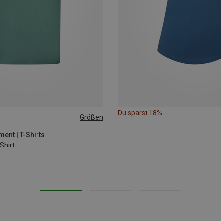
Du sparst 18%
Größen
ent | T-Shirts
Shirt