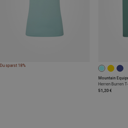
Du sparst 18%
M
L
XL
Mountain Equipm
Herren Burren T-
51,20 €