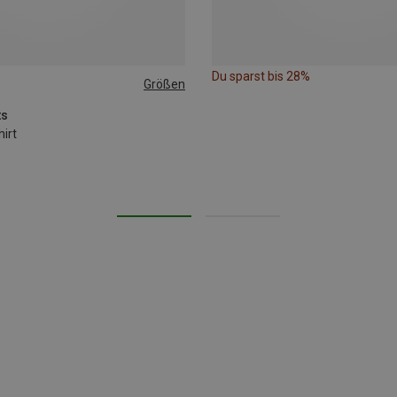
Du sparst bis 28%
Größen
ts
irt