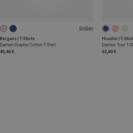
Größen
L
XS
L
Bergans | T-Shirts
Houdini | T-Shir
Damen Graphic Cotton T-Shirt
Damen Tree T-Sh
45,46 €
52,60 €