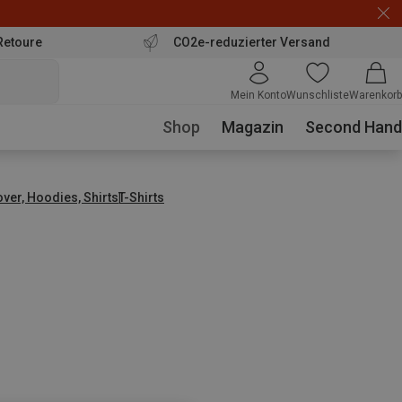
Retoure
CO2e-reduzierter Versand
Mein Konto
Wunschliste
Warenkorb
Shop
Magazin
Second Hand
over, Hoodies, Shirts
T-Shirts