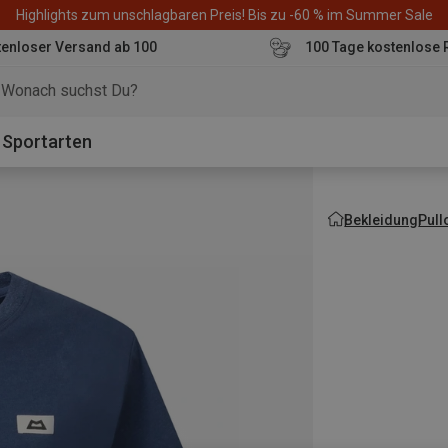
Highlights zum unschlagbaren Preis! Bis zu -60 % im Summer Sale
enloser Versand ab 100
100 Tage kostenlose 
o
Sportarten
Bekleidung
Pull