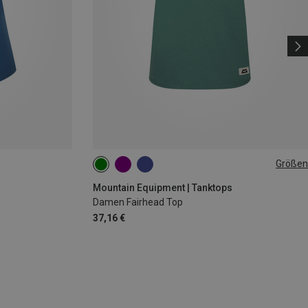
Größen
XS
S
M
L
XL
Mountain Equipment | Tanktops
Damen Fairhead Top
37,16 €