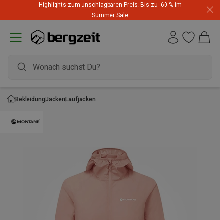
Highlights zum unschlagbaren Preis! Bis zu -60 % im
Summer Sale
Bekleidung
Jacken
Laufjacken