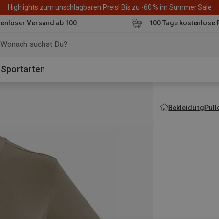
Highlights zum unschlagbaren Preis! Bis zu -60 % im Summer Sale
enloser Versand ab 100
100 Tage kostenlose 
o
Sportarten
Bekleidung
Pull