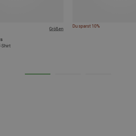
Du sparst 10%
Größen
XXL
ts
-Shirt