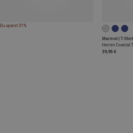
Du sparst 31%
S
M
L
Marmot | T-Shir
Herren Coastal T
39,95 €