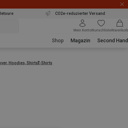
Retoure
CO2e-reduzierter Versand
Mein Konto
Wunschliste
Warenkorb
Shop
Magazin
Second Hand
over, Hoodies, Shirts
T-Shirts