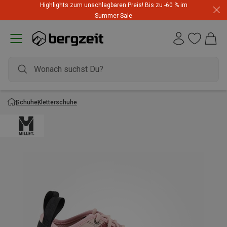
Highlights zum unschlagbaren Preis! Bis zu -60 % im
Summer Sale
Schuhe
Kletterschuhe