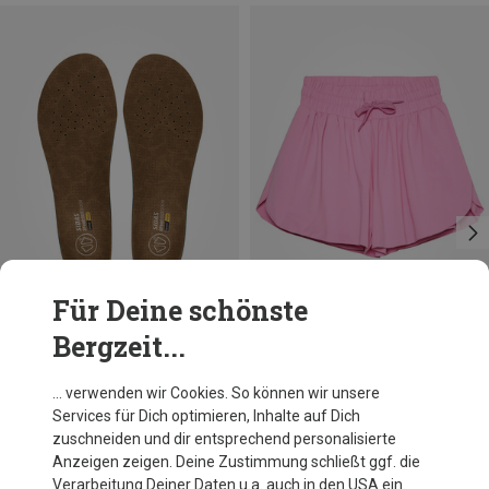
Für Deine schönste
Bergzeit...
Du sparst 36%
Größen
37|38
39|40|41
42|43
44|45
Sidas
… verwenden wir Cookies. So können wir unsere
3Feet Outdoor Sense High Einlegesohle
Services für Dich optimieren, Inhalte auf Dich
40,91 €
zuschneiden und dir entsprechend personalisierte
Anzeigen zeigen. Deine Zustimmung schließt ggf. die
Verarbeitung Deiner Daten u.a. auch in den USA ein.