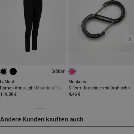
Größen
XS
S
M
L
XL
LaMunt
Munkees
Damen Anna Light Mountain Tights
S-Form-Karabiner mit Drahtschnapper
119,80 €
4,46 €
Andere Kunden kauften auch