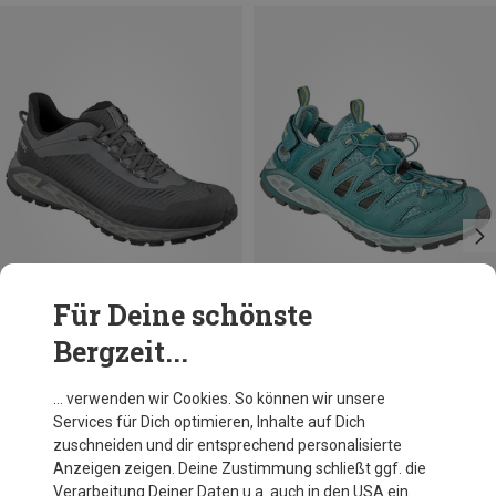
Für Deine schönste
Bergzeit...
Größen
Größen
38
39
41
42
Meindl
Meindl
… verwenden wir Cookies. So können wir unsere
Herren Power Walker 4.2 Clima Schuhe
Damen Brindisi Sandale
Services für Dich optimieren, Inhalte auf Dich
154,95 €
139,60 €
zuschneiden und dir entsprechend personalisierte
Anzeigen zeigen. Deine Zustimmung schließt ggf. die
Verarbeitung Deiner Daten u.a. auch in den USA ein.