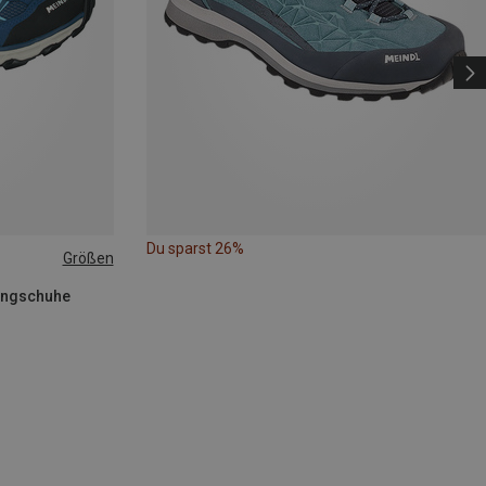
Du sparst 26%
Größen
kingschuhe