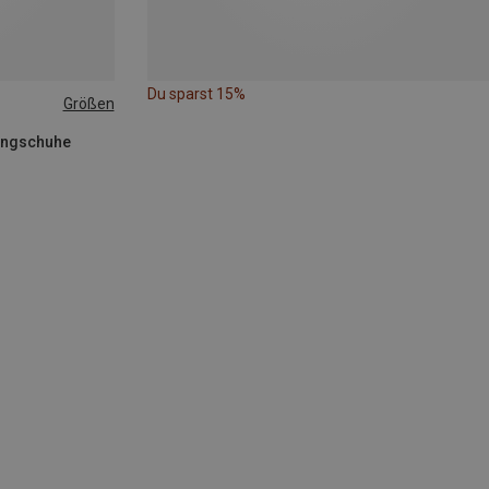
Du sparst 15%
Größen
kingschuhe