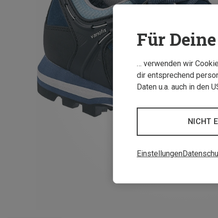
Für Deine 
… verwenden wir Cookies
dir entsprechend person
Daten u.a. auch in den 
NICHT 
Einstellungen
Datenschu