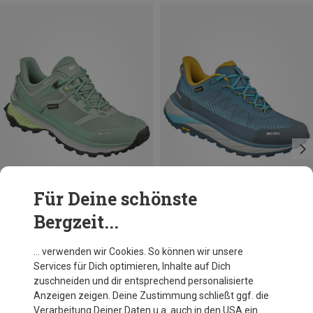
Für Deine schönste
Bergzeit...
Du sparst bis 23%
Größen
Meindl
… verwenden wir Cookies. So können wir unsere
Damen Tahoma GTX Schuhe
Services für Dich optimieren, Inhalte auf Dich
165,80 €
zuschneiden und dir entsprechend personalisierte
Anzeigen zeigen. Deine Zustimmung schließt ggf. die
Verarbeitung Deiner Daten u.a. auch in den USA ein.