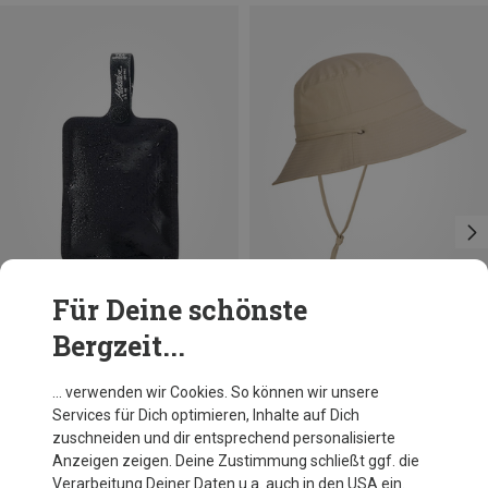
Für Deine schönste
Bergzeit...
Größen
Größen
ONE SIZE
ONE SIZE
Matador
LaMunt
… verwenden wir Cookies. So können wir unsere
Flatpak Kulturbeutel
Damen Martha Bucket Hut
Services für Dich optimieren, Inhalte auf Dich
15,95 €
49,45 €
zuschneiden und dir entsprechend personalisierte
Anzeigen zeigen. Deine Zustimmung schließt ggf. die
Verarbeitung Deiner Daten u.a. auch in den USA ein.