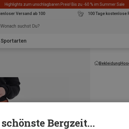
Highlights zum unschlagbaren Preis! Bis zu -60 % im Summer Sale
enloser Versand ab 100
100 Tage kostenlose 
o
Sportarten
Bekleidung
Hos
schönste Bergzeit...