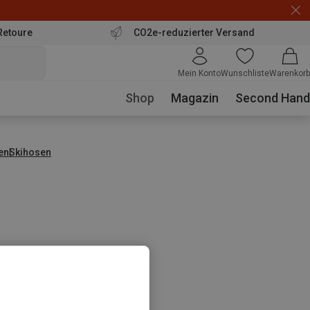
Retoure
CO2e-reduzierter Versand
Mein Konto
Wunschliste
Warenkorb
Shop
Magazin
Second Hand
en
Skihosen