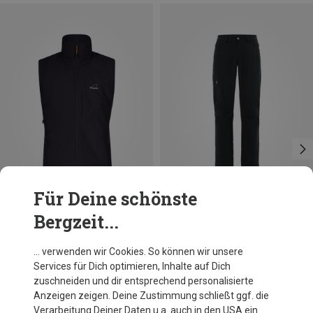
Für Deine schönste
Bergzeit...
Du sparst 18%
Größen
XL
Bergans
… verwenden wir Cookies. So können wir unsere
Herren Y MountainLine Light Insulated Air Weste
Services für Dich optimieren, Inhalte auf Dich
229,95 €
zuschneiden und dir entsprechend personalisierte
Anzeigen zeigen. Deine Zustimmung schließt ggf. die
Verarbeitung Deiner Daten u.a. auch in den USA ein.