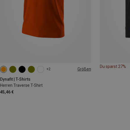
Du sparst 27%
Größen
+2
S
M
L
XL
XXL
Dynafit | T-Shirts
Herren Traverse T-Shirt
45,46 €