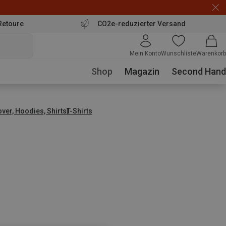
Retoure
CO2e-reduzierter Versand
Mein Konto
Wunschliste
Warenkorb
Shop
Magazin
Second Hand
over, Hoodies, Shirts
T-Shirts