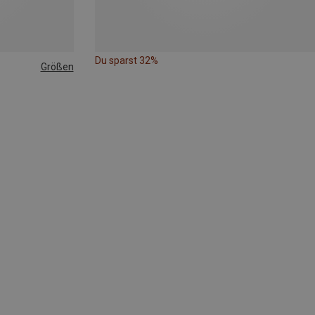
Du sparst 32%
Größen