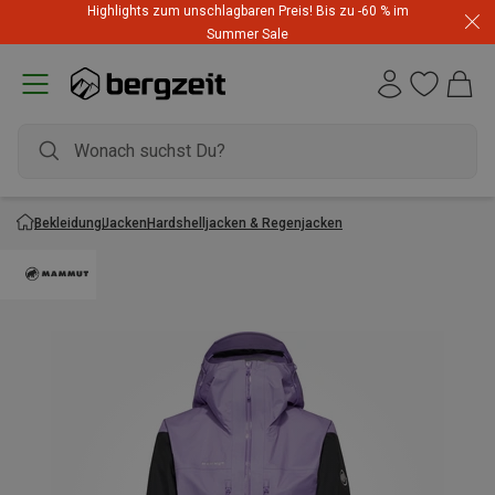
Highlights zum unschlagbaren Preis! Bis zu -60 % im
Summer Sale
Bekleidung
Jacken
Hardshelljacken & Regenjacken