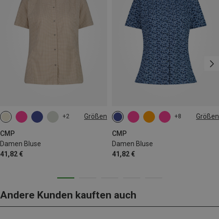
Größen
Größen
+2
+8
XS
S
M
L
XL
XXL
CMP
CMP
Damen Bluse
Damen Bluse
41,82 €
41,82 €
Andere Kunden kauften auch