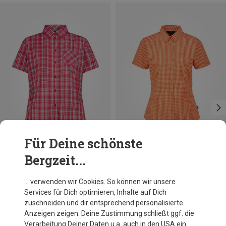
Für Deine schönste
Bergzeit...
Du sparst 57%
Größen
+8
CMP
… verwenden wir Cookies. So können wir unsere
Damen Bluse
Services für Dich optimieren, Inhalte auf Dich
29,95 €
zuschneiden und dir entsprechend personalisierte
Anzeigen zeigen. Deine Zustimmung schließt ggf. die
Verarbeitung Deiner Daten u.a. auch in den USA ein.