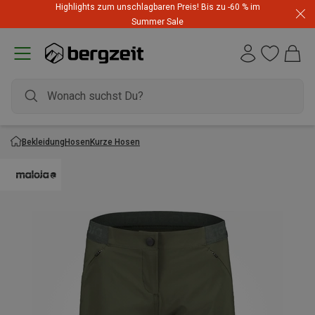
Highlights zum unschlagbaren Preis! Bis zu -60 % im
Summer Sale
Bekleidung
Hosen
Kurze Hosen