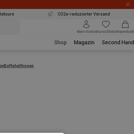
Retoure
CO2e-reduzierter Versand
Mein Konto
Wunschliste
Warenkorb
Shop
Magazin
Second Hand
en
Softshellhosen