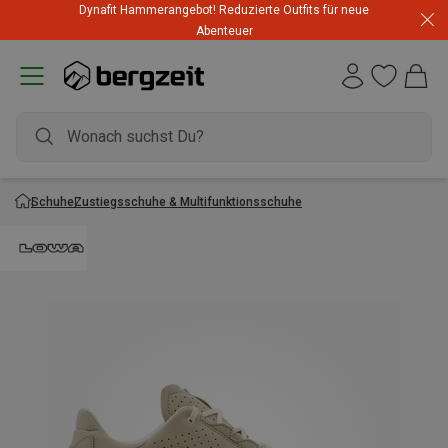
Dynafit Hammerangebot! Reduzierte Outfits für neue
Abenteuer
Schuhe
Zustiegsschuhe & Multifunktionsschuhe