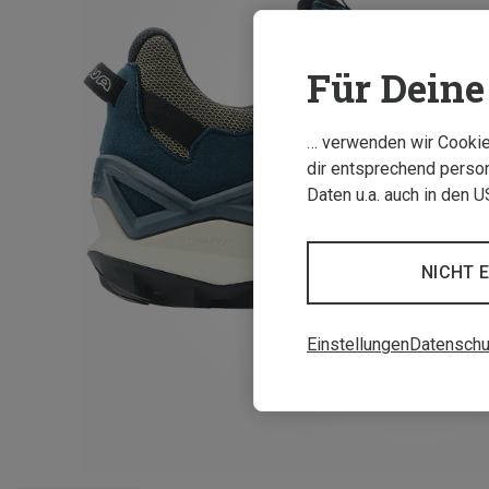
Für Deine 
… verwenden wir Cookies
dir entsprechend person
Daten u.a. auch in den 
NICHT 
Einstellungen
Datenschu