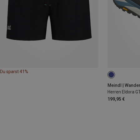
Du sparst 41%
Meindl | Wande
Herren Eldora G
199,95 €