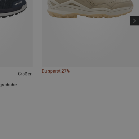
Du sparst 27%
Größen
ngschuhe