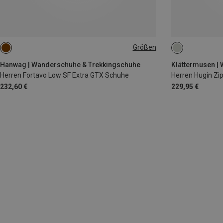
Größen
S
M
L
Hanwag | Wanderschuhe & Trekkingschuhe
Klättermusen |
Herren Fortavo Low SF Extra GTX Schuhe
Herren Hugin Zi
232,60 €
229,95 €