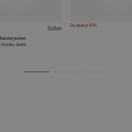
Du sparst 43%
Größen
XL
 Wanderjacken
p Hoodie Jacke