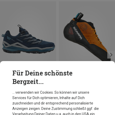
Für Deine schönste
Bergzeit...
Du sparst 17%
Größen
42
42.5
Scarpa
… verwenden wir Cookies. So können wir unsere
Herren Generator Mid Kletterschuhe
Services für Dich optimieren, Inhalte auf Dich
199,95 €
zuschneiden und dir entsprechend personalisierte
Anzeigen zeigen. Deine Zustimmung schließt ggf. die
Verarbeitung Deiner Daten u.a. auch in den USA ein.