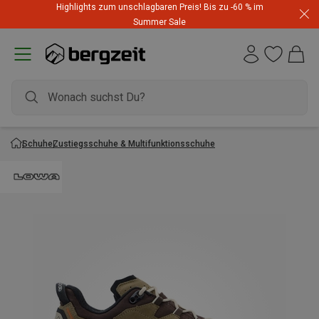
Highlights zum unschlagbaren Preis! Bis zu -60 % im
Summer Sale
Schuhe
Zustiegsschuhe & Multifunktionsschuhe