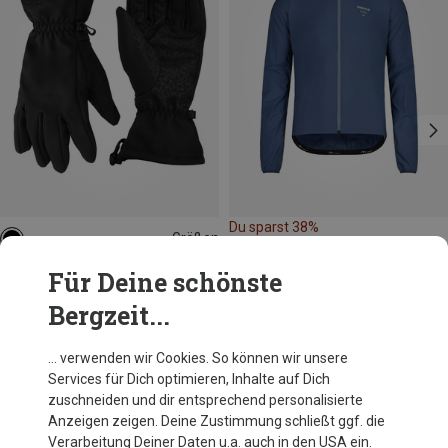
Du sparst 38%
Größen
XS
S
M
L
CMP
Für Deine schönste
Damen Softshell Handschuhe
Bergzeit...
29,95 €
… verwenden wir Cookies. So können wir unsere
Services für Dich optimieren, Inhalte auf Dich
Andere Kunden kauften auch
zuschneiden und dir entsprechend personalisierte
Anzeigen zeigen. Deine Zustimmung schließt ggf. die
Verarbeitung Deiner Daten u.a. auch in den USA ein.