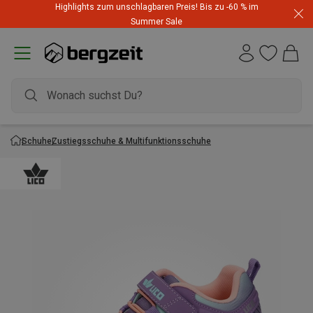
Highlights zum unschlagbaren Preis! Bis zu -60 % im
Summer Sale
Schuhe
Zustiegsschuhe & Multifunktionsschuhe