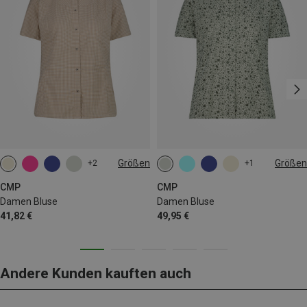
Größen
Größen
+2
+1
XS
S
M
L
XL
XXL
CMP
CMP
Damen Bluse
Damen Bluse
41,82 €
49,95 €
Andere Kunden kauften auch