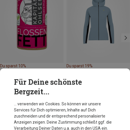
Du sparst 10%
Du sparst 19%
Für Deine schönste
Bergzeit...
… verwenden wir Cookies. So können wir unsere
Services für Dich optimieren, Inhalte auf Dich
Andere Kunden kauften auch
zuschneiden und dir entsprechend personalisierte
Anzeigen zeigen. Deine Zustimmung schließt ggf. die
Verarbeitung Deiner Daten u.a. auch in den USA ein.