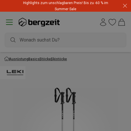
Highlights zum unschlagbaren Preis! Bis zu -60 % im
Summer Sale
Ausrüstung
Basics
Stöcke
Skistöcke