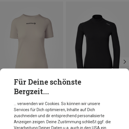
Für Deine schönste
Bergzeit...
Du sparst 28%
Größen
XS
L
XL
Odlo
… verwenden wir Cookies. So können wir unsere
Damen Active Warm Eco Turtle Longsleeve
Services für Dich optimieren, Inhalte auf Dich
64,95 €
zuschneiden und dir entsprechend personalisierte
Anzeigen zeigen. Deine Zustimmung schließt ggf. die
Verarbeitung Deiner Daten u.a. auch in den USA ein.