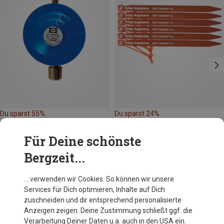
Du sparst 55%
Du sparst 24%
Für Deine schönste
Bergzeit...
… verwenden wir Cookies. So können wir unsere
Services für Dich optimieren, Inhalte auf Dich
Andere Kunden kauften auch
zuschneiden und dir entsprechend personalisierte
Anzeigen zeigen. Deine Zustimmung schließt ggf. die
Verarbeitung Deiner Daten u.a. auch in den USA ein.