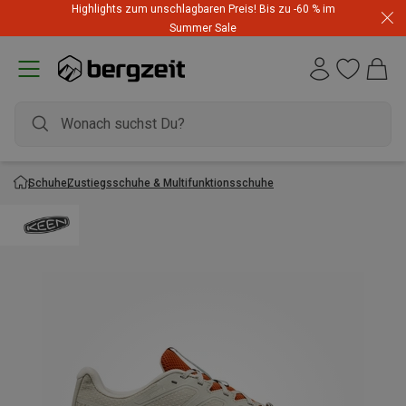
Highlights zum unschlagbaren Preis! Bis zu -60 % im
Summer Sale
Schuhe
Zustiegsschuhe & Multifunktionsschuhe