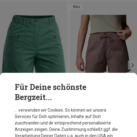
Neu
Für Deine schönste
Bergzeit...
Du sparst 34%
Größen
XS
L
Rupe
… verwenden wir Cookies. So können wir unsere
Damen Sierra 2.0 Shorts
Services für Dich optimieren, Inhalte auf Dich
82,20 €
zuschneiden und dir entsprechend personalisierte
Anzeigen zeigen. Deine Zustimmung schließt ggf. die
Verarbeitung Deiner Daten u.a. auch in den USA ein.