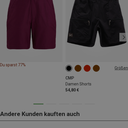
Du sparst 77%
Größen
S
M
L
XL
CMP
Damen Shorts
54,80 €
Andere Kunden kauften auch