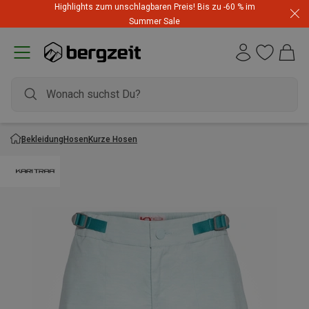
Highlights zum unschlagbaren Preis! Bis zu -60 % im
Summer Sale
Bekleidung
Hosen
Kurze Hosen