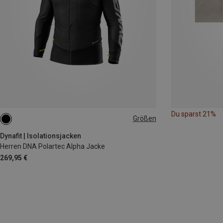
Du sparst 21%
Größen
L
XL
XXL
Dynafit | Isolationsjacken
Herren DNA Polartec Alpha Jacke
269,95 €