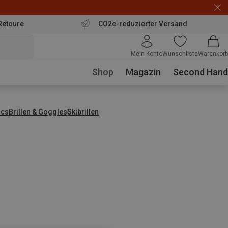
Retoure
CO2e-reduzierter Versand
Mein Konto
Wunschliste
Warenkorb
Shop
Magazin
Second Hand
ics
Brillen & Goggles
Skibrillen