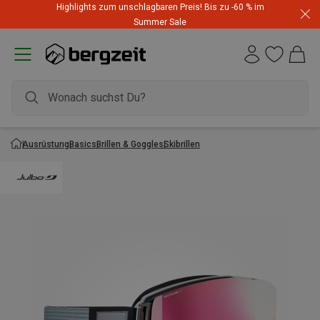
Highlights zum unschlagbaren Preis! Bis zu -60 % im
Summer Sale
Ausrüstung
Basics
Brillen & Goggles
Skibrillen