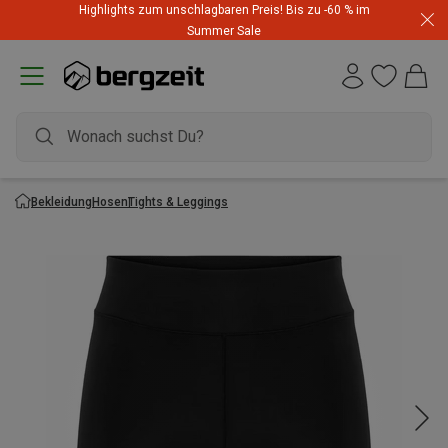
Highlights zum unschlagbaren Preis! Bis zu -60 % im
Summer Sale
Bekleidung
Hosen
Tights & Leggings