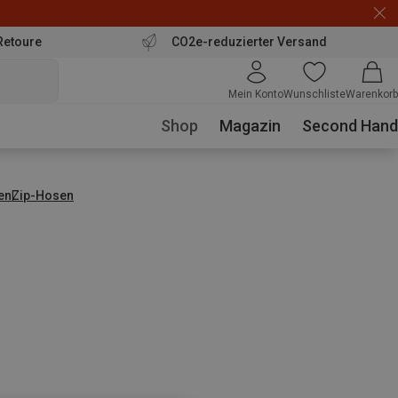
Retoure
CO2e-reduzierter Versand
Mein Konto
Wunschliste
Warenkorb
Shop
Magazin
Second Hand
en
Zip-Hosen