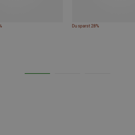
%
Du sparst 28%