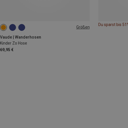
Du sparst bis 51
Größen
134|140
146|152
158|164
Vaude | Wanderhosen
Kinder Zo Hose
69,95 €