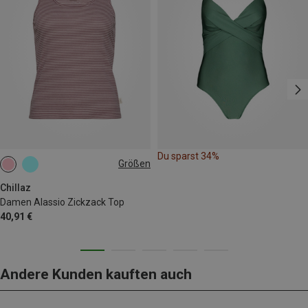
Du sparst 34%
Größen
XS
S
M
XL
Chillaz
Damen Alassio Zickzack Top
40,91 €
Andere Kunden kauften auch