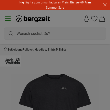
Highlights zum unschlagbaren Preis! Bis zu -60 % im
Summer Sale
Bekleidung
Pullover, Hoodies, Shirts
T-Shirts