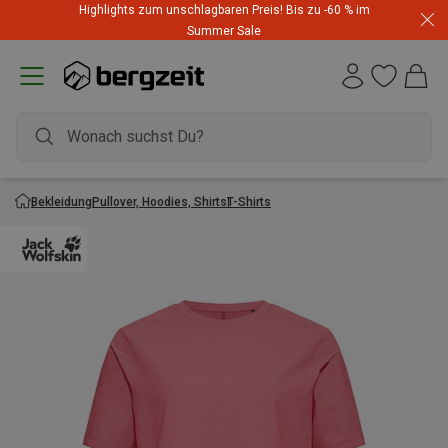
Highlights zum unschlagbaren Preis! Bis zu -60 % im
Summer Sale
Bekleidung
Pullover, Hoodies, Shirts
T-Shirts