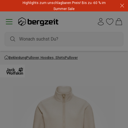
Highlights zum unschlagbaren Preis! Bis zu -60 % im
Summer Sale
Bekleidung
Pullover, Hoodies, Shirts
Pullover