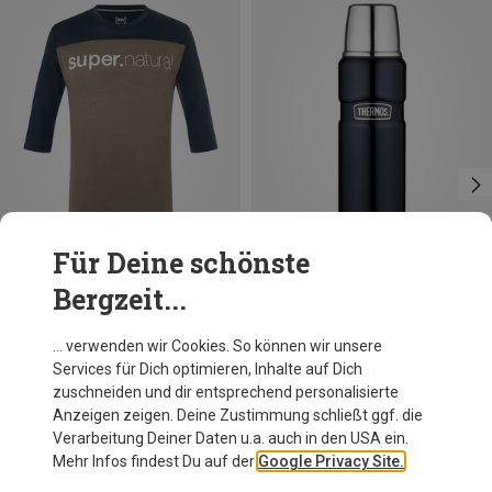
Für Deine schönste
Bergzeit...
Du sparst 23%
Größen
S
M
Super.Natural
… verwenden wir Cookies. So können wir unsere
Herren Contrast 3/4 T-Shirt
Services für Dich optimieren, Inhalte auf Dich
89,95 €
zuschneiden und dir entsprechend personalisierte
Anzeigen zeigen. Deine Zustimmung schließt ggf. die
Verarbeitung Deiner Daten u.a. auch in den USA ein.
Mehr Infos findest Du auf der
Google Privacy Site.