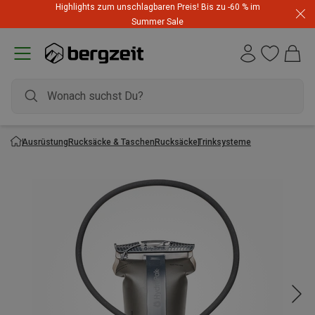
Highlights zum unschlagbaren Preis! Bis zu -60 % im
Summer Sale
Ausrüstung
Rucksäcke & Taschen
Rucksäcke
Trinksysteme