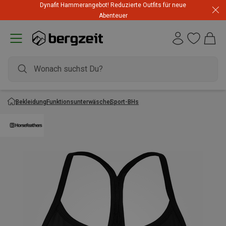
Highlights zum unschlagbaren Preis! Bis zu -60 % im
Dynafit Hammerangebot! Reduzierte Outfits für neue
Summer Sale
Abenteuer
Bekleidung
Funktionsunterwäsche
Sport-BHs