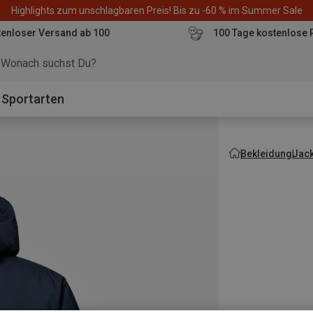
Highlights zum unschlagbaren Preis! Bis zu -60 % im Summer Sale
enloser Versand ab 100
100 Tage kostenlose 
o
Sportarten
Bekleidung
Jac