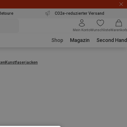
Retoure
CO2e-reduzierter Versand
Mein Konto
Wunschliste
Warenkorb
Shop
Magazin
Second Hand
ken
Kunstfaserjacken