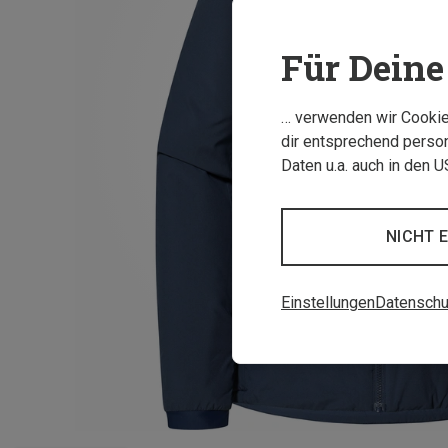
Für Deine 
… verwenden wir Cookies
dir entsprechend person
Daten u.a. auch in den 
NICHT 
Einstellungen
Datenschu