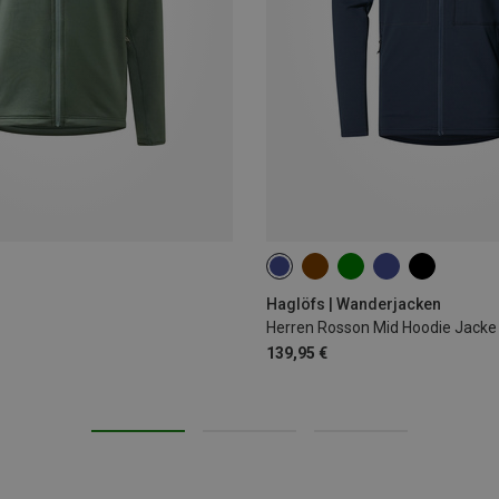
S
M
L
XL
Haglöfs | Wanderjacken
Herren Rosson Mid Hoodie Jacke
139,95 €