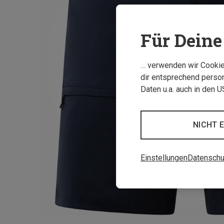
Für Deine 
… verwenden wir Cookies
dir entsprechend person
Daten u.a. auch in den 
NICHT 
Einstellungen
Datenschu