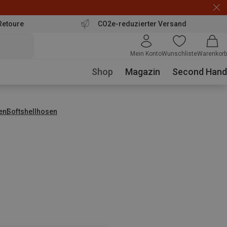
Retoure
CO2e-reduzierter Versand
Mein Konto
Wunschliste
Warenkorb
Shop
Magazin
Second Hand
en
Softshellhosen