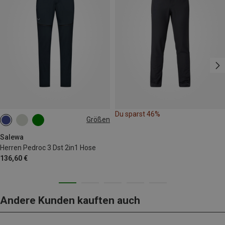
Du sparst 46%
Größen
S
M
L
XL
XXL
Salewa
Herren Pedroc 3 Dst 2in1 Hose
136,60 €
Andere Kunden kauften auch