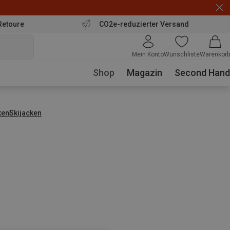
Retoure
CO2e-reduzierter Versand
Mein Konto
Wunschliste
Warenkorb
Shop
Magazin
Second Hand
ken
Skijacken