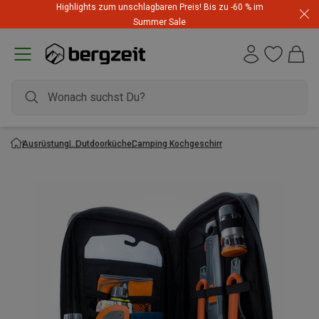
Highlights zum unschlagbaren Preis! Bis zu -60 % im
Summer Sale
Ausrüstung
Outdoorküche
Camping Kochgeschirr