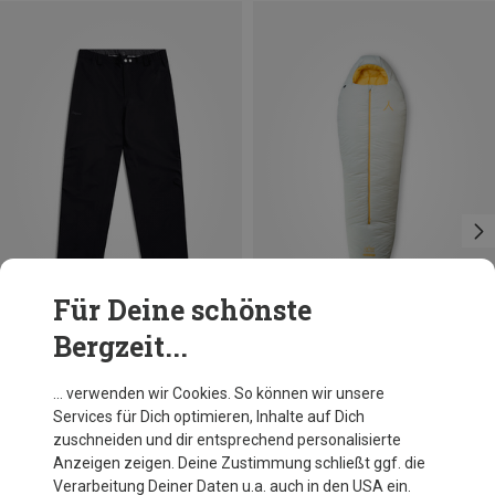
Für Deine schönste
Bergzeit...
Du sparst 26%
Größen
S
M
L
XL
XXL
Bergans
… verwenden wir Cookies. So können wir unsere
Herren Rabot Light 3L Shell Hose
Services für Dich optimieren, Inhalte auf Dich
229,95 €
zuschneiden und dir entsprechend personalisierte
Anzeigen zeigen. Deine Zustimmung schließt ggf. die
Verarbeitung Deiner Daten u.a. auch in den USA ein.