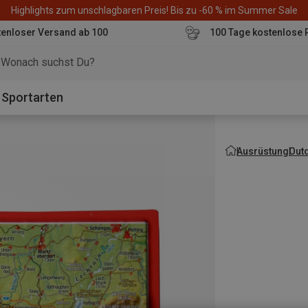
Highlights zum unschlagbaren Preis! Bis zu -60 % im Summer Sale
enloser Versand ab 100
100 Tage kostenlose 
o
Sportarten
Ausrüstung
Out