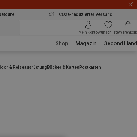
Retoure
CO2e-reduzierter Versand
Mein Konto
Wunschliste
Warenkorb
Shop
Magazin
Second Hand
door & Reiseausrüstung
Bücher & Karten
Postkarten