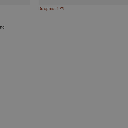
Du sparst 17%
and